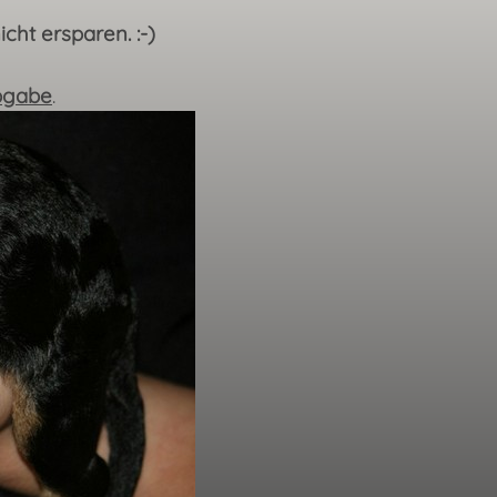
cht ersparen. :-)
bgabe
.