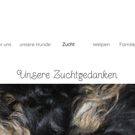
Menü überspringen
r uns
unsere Hunde
Zucht
Welpen
Famili
▼
Unsere Zuchtgedanken