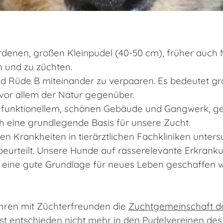
denen, großen Kleinpudel (40-50 cm), früher auch M
 und zu züchten.
nd Rüde B miteinander zu verpaaren. Es bedeutet g
vor allem der Natur gegenüber.
funktionellem, schönen Gebäude und Gangwerk, geneti
ch eine grundlegende Basis für unsere Zucht.
en Krankheiten in tierärztlichen Fachkliniken unter
beurteilt. Unsere Hunde auf rasserelevante Erkranku
 eine gute Grundlage für neues Leben geschaffen 
ahren mit Züchterfreunden die
Zuchtgemeinschaft de
t entschieden nicht mehr in den Pudelvereinen des 