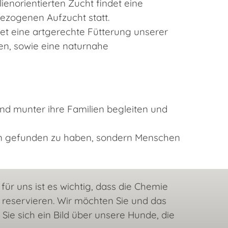
lienorientierten Zucht findet eine
ezogenen Aufzucht statt.
tet eine artgerechte Fütterung unserer
n, sowie eine naturnahe
nd munter ihre Familien begleiten und
lpen gefunden zu haben, sondern Menschen
ür uns ist es wichtig, dass die Chemie
h reservieren. Wir möchten Sie und das
ie sich ein Bild über unsere Hunde, die